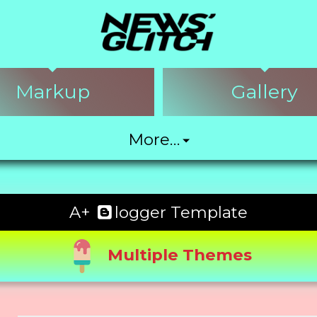
Markup
Gallery
More…
Image
Media
A+
logger Template
Multiple Themes