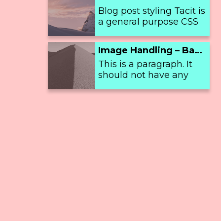
to choose from various
Blog post styling Tacit is
provided blog themes
a general purpose CSS
or impor...
framework . A
customized version is
Image Handling – Basic Usage
provided along with this
This is a paragraph. It
blog template,
should not have any
specifical...
alignment of any kind. It
should just flow like you
would normally expect.
Nothing fancy. Just s...