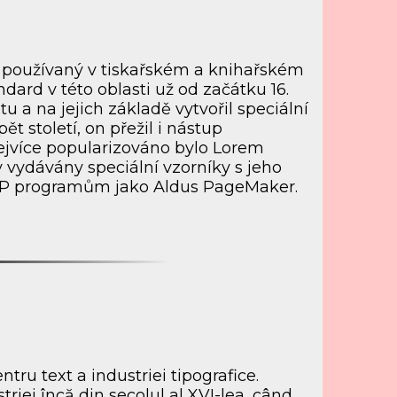
 používaný v tiskařském a knihařském
ard v této oblasti už od začátku 16.
u a na jejich základě vytvořil speciální
t století, on přežil i nástup
ejvíce popularizováno bylo Lorem
y vydávány speciální vzorníky s jeho
TP programům jako Aldus PageMaker.
ru text a industriei tipografice.
iei încă din secolul al XVI-lea, când