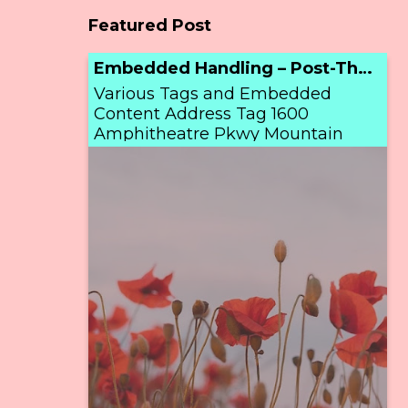
Featured Post
Embedded Handling – Post-Thumbnail
Various Tags and Embedded
Content Address Tag 1600
Amphitheatre Pkwy Mountain
View, CA 94043 United States
Anchor Tag (aka. Link) This i...