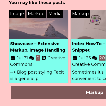
You may like these posts
Image
Markup
Media
Markup
Showcase – Extensive
Index HowTo – 
Markup, Image Handling
Snippet
and Hero-Image
Jul 31
0
Creative
Jul 25
20
Commons
Creative Comm
--> Blog post styling Tacit
Sometimes it's
is a general p
convenient to c
post's
Markup