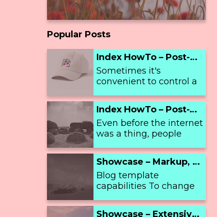
Popular Posts
Index HowTo – Post-Snippet
Sometimes it's
convenient to control a
post's text and/or image
excerpt for index view,
Index HowTo – Post-Thumbnail
regardless of its actual
Even before the internet
content. To be clea...
was a thing, people
already used Filler Text
as a filler in printing
Showcase – Markup, Gallery and Hero-Header
tests. The actual root of
Blog template
that text, however...
capabilities To change
overall blog appearance
Blogger allows its users
Showcase – Extensive Markup, Image Handling and Hero-Image