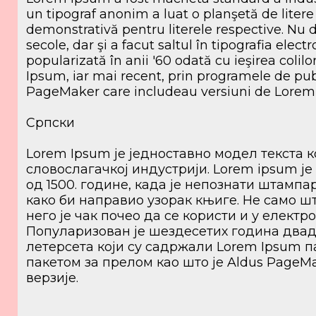
un tipograf anonim a luat o planşetă de litere
demonstrativă pentru literele respective. Nu d
secole, dar şi a facut saltul în tipografia elec
popularizată în anii '60 odată cu ieşirea coli
Ipsum, iar mai recent, prin programele de pub
PageMaker care includeau versiuni de Lorem
Српски
Lorem Ipsum је једноставно модел текста к
словослагачкој индустрији. Lorem ipsum је
од 1500. године, када је непознати штампар
како би направио узорак књиге. Не само шт
него је чак почео да се користи и у елект
Популаризован је шездесетих година двад
летерсета који су садржали Lorem Ipsum п
пакетом за прелом као што је Aldus PageMa
верзије.