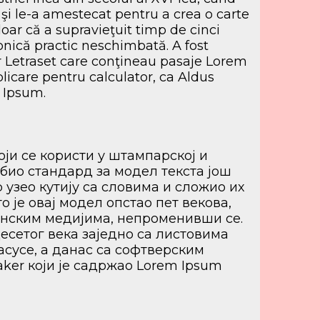
 şi le-a amestecat pentru a crea o carte
oar că a supravieţuit timp de cinci
tronică practic neschimbată. A fost
lor Letraset care conţineau pasaje Lorem
licare pentru calculator, ca Aldus
 Ipsum.
оји се користи у штампарској и
 био стандард за модел текста још
 узео кутију са словима и сложио их
о је овај модел опстао пет векова,
ронским медијима, непроменивши се.
есетог века заједно са листовима
асусе, а данас са софтверским
ker који је садржао Lorem Ipsum