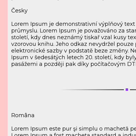
Česky
Lorem Ipsum je demonstrativní výplňový text
průmyslu. Lorem Ipsum je považováno za stand
století, kdy dnes neznámý tiskař vzal kusy text
vzorovou knihu. Jeho odkaz nevydržel pouze pě
elektronické sazby v podstatě beze změny. N
Ipsum v šedesátých letech 20. století, kdy byl
pasážemi a později pak díky počítačovým D
Româna
Lorem Ipsum este pur şi simplu o machetă pent
Lorem Ipsum a fost macheta standard a industr