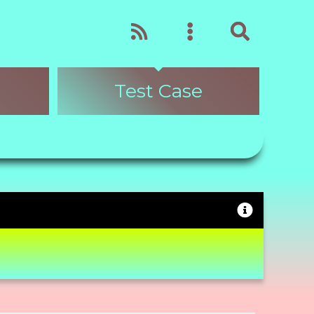
Test Case
Video