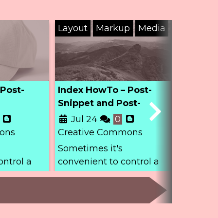
Layout
Markup
Media
Marku
Post-
Index HowTo – Post-
Index 
Snippet and Post-
Link
Thumbnail
Jul 24
0
May
ons
Creative Commons
Creati
Sometimes it's
Lorem i
ontrol a
convenient to control a
amet, c
post's